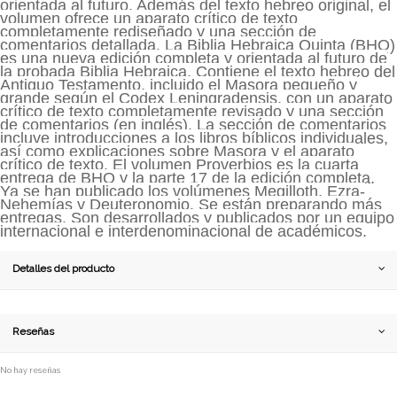
orientada al futuro. Además del texto hebreo original, el
volumen ofrece un aparato crítico de texto
completamente rediseñado y una sección de
comentarios detallada. La Biblia Hebraica Quinta (BHQ)
es una nueva edición completa y orientada al futuro de
la probada Biblia Hebraica. Contiene el texto hebreo del
Antiguo Testamento, incluido el Masora pequeño y
grande según el Codex Leningradensis, con un aparato
crítico de texto completamente revisado y una sección
de comentarios (en inglés). La sección de comentarios
incluye introducciones a los libros bíblicos individuales,
así como explicaciones sobre Masora y el aparato
crítico de texto. El volumen Proverbios es la cuarta
entrega de BHQ y la parte 17 de la edición completa.
Ya se han publicado los volúmenes Megilloth, Ezra-
Nehemías y Deuteronomio. Se están preparando más
entregas. Son desarrollados y publicados por un equipo
internacional e interdenominacional de académicos.
Detalles del producto
Reseñas
No hay reseñas