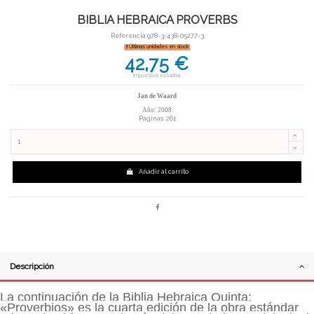
BIBLIA HEBRAICA PROVERBS
Referencia
978-3-438-05277-3
Últimas unidades en stock
42,75 €
Impuestos incluidos
Jan de Waard
Año: 2008
Páginas: 261
Añadir al carrito
Descripción
La continuación de la Biblia Hebraica Quinta:
«Proverbios» es la cuarta edición de la obra estándar