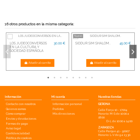
16 otros productos en la misma categoría:
Nuevo
LOS JUDEOCONVERSOS
30,00 €
SIDDUR SIM SHALOM..
45,00 €
EN LA CULTURA Y
SOCIEDAD ESPAÑOLA
Añadir al carrito
Añadir al carrito
Información
Mi cuenta
Nuestras tiendas
Contacte con nosotros
Información personal
GERONA
Quíenes somos
Pedidos
Calle Força 10 - 17004
Cómo comprar
Mis direcciones
Horario: M-S de 10:00 a
18:00
Envíos y devoluciones
D-L de 10:00 a 14:00
Formas de pago
ZARAGOZA
Aviso legal
Calle Parque 41 - 50007
Confidencialidad
Horario: L-V de 9 a 13:30.
Política de cookies