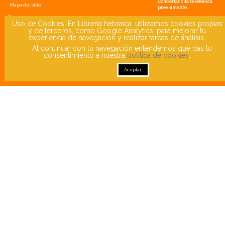
Concertar cita teléfonica
Mapa del sitio
previamente.
Síguenos
Uso de Cookies: En Librería hebraica. utilizamos cookies propias
y de terceros, como Google Analytics, para mejorar tu
experiencia de navegación y realizar tareas de análisis.
Newsletter
Al continuar con tu navegación entendemos que das tu
consentimiento a nuestra
política de cookies
.
Aceptar
He leído y acepto la
política de confidencialidad
© 2020 libreriayhebraica.com. Todos los derechos reservados.
Diseño
ecomputer