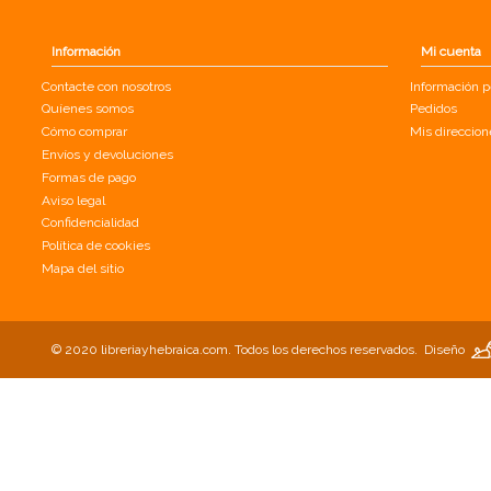
Información
Mi cuenta
Contacte con nosotros
Información p
Quíenes somos
Pedidos
Cómo comprar
Mis direccion
Envíos y devoluciones
Formas de pago
Aviso legal
Confidencialidad
Política de cookies
Mapa del sitio
© 2020 libreriayhebraica.com. Todos los derechos reservados.
Diseño