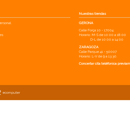
Nuestras tiendas
ersonal
GERONA
Calle Força 10 - 17004
es
Horario: M-S de 10:00 a 18:00
D-L de 10:00 a 14:00
ZARAGOZA
Calle Parque 41 - 50007
Horario: L-V de 9 a 13:30.
Concertar cita teléfonica previa
ecomputer