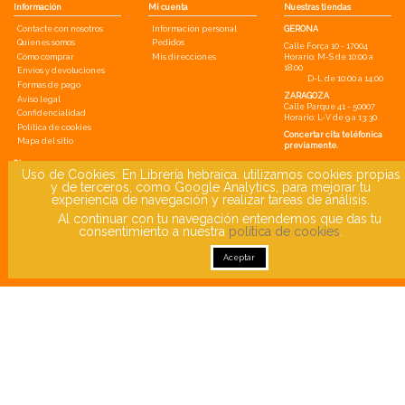
Información
Mi cuenta
Nuestras tiendas
Contacte con nosotros
Información personal
GERONA
Quíenes somos
Pedidos
Calle Força 10 - 17004
Cómo comprar
Mis direcciones
Horario: M-S de 10:00 a
18:00
Envíos y devoluciones
D-L de 10:00 a 14:00
Formas de pago
ZARAGOZA
Aviso legal
Calle Parque 41 - 50007
Confidencialidad
Horario: L-V de 9 a 13:30.
Política de cookies
Concertar cita teléfonica
Mapa del sitio
previamente.
Síguenos
Uso de Cookies: En Librería hebraica. utilizamos cookies propias
y de terceros, como Google Analytics, para mejorar tu
experiencia de navegación y realizar tareas de análisis.
Newsletter
Al continuar con tu navegación entendemos que das tu
consentimiento a nuestra
política de cookies
.
Aceptar
He leído y acepto la
política de confidencialidad
© 2020 libreriayhebraica.com. Todos los derechos reservados.
Diseño
ecomputer