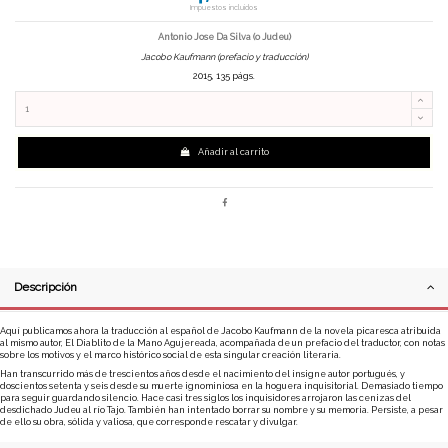
Impuestos incluidos
Antonio Jose Da Silva (o Judeu)
J
acobo Kaufmann (prefacio y traducción)
2015, 135 págs.
Añadir al carrito
Descripción
Aquí publicamos ahora la traducción al español de Jacobo Kaufmann de la novela picaresca atribuida
al mismo autor, El Diablito de la Mano Agujereada, acompañada de un prefacio del traductor, con notas
sobre los motivos y el marco histórico social de esta singular creación literaria.
Han transcurrido más de trescientos años desde el nacimiento del insigne autor portugués, y
doscientos setenta y seis desde su muerte ignominiosa en la hoguera inquisitorial. Demasiado tiempo
para seguir guardando silencio. Hace casi tres siglos los inquisidores arrojaron las cenizas del
desdichado Judeu al río Tajo. También han intentado borrar su nombre y su memoria. Persiste, a pesar
de ello su obra, sólida y valiosa, que corresponde rescatar y divulgar.