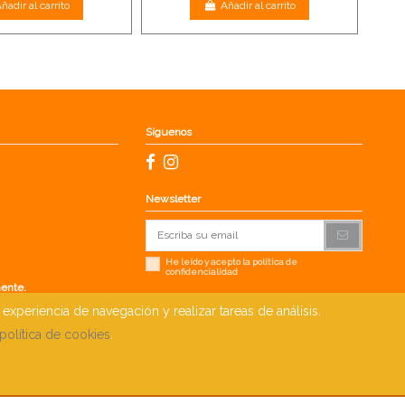
ñadir al carrito
Añadir al carrito
Síguenos
Newsletter
He leído y acepto la
política de
confidencialidad
mente.
xperiencia de navegación y realizar tareas de análisis.
política de cookies
.