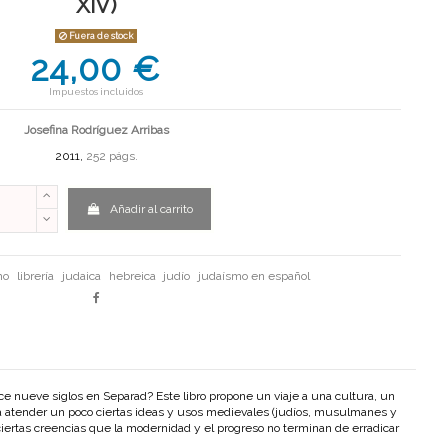
XIV)
Fuera de stock
24,00 €
Impuestos incluidos
Josefina Rodríguez Arribas
2011,
252 págs.
Añadir al carrito
mo
librería
judaica
hebreica
judío
judaísmo en español
ce nueve siglos en Separad? Este libro propone un viaje a una cultura, un
a atender un poco ciertas ideas y usos medievales (judíos, musulmanes y
iertas creencias que la modernidad y el progreso no terminan de erradicar