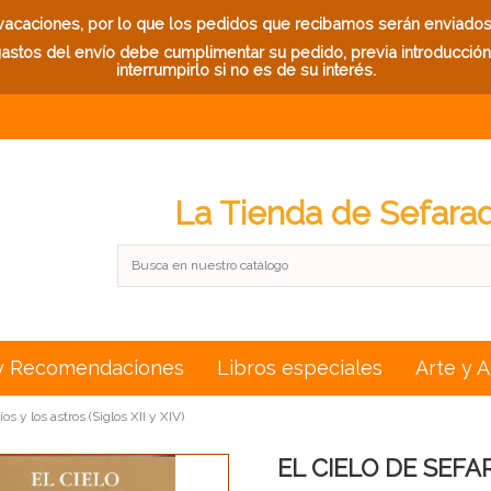
caciones, por lo que los pedidos que recibamos serán enviados a
stos del envío debe cumplimentar su pedido, previa introducción d
interrumpirlo si no es de su interés.
La Tienda de Sefara
y Recomendaciones
Libros especiales
Arte y 
 y los astros (Siglos XII y XIV)
EL CIELO DE SEFARAD