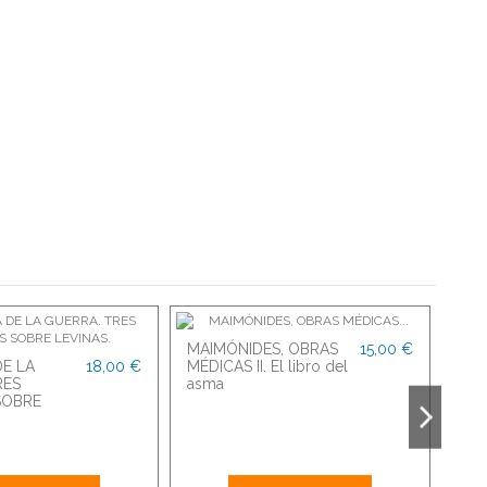
MAIMÓNIDES, OBRAS
15,00 €
MAI
DE LA
18,00 €
MÉDICAS II. El libro del
MÉD
RES
asma
de s
SOBRE
sob
las..