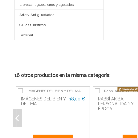
Libros antiguos, raros y agotados
No hay reseña
Arte y Antiguedades
Guías turísticas
Facsímil
16 otros productos en la misma categoría:
Fuera de st
IMÁGENES DEL BIEN Y
18,00 €
RABBÍ AKIBA.
DEL MAL
PERSONALIDAD Y
ÉPOCA