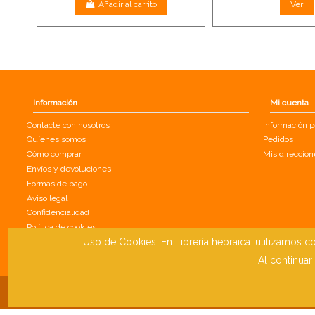
Añadir al carrito
Ver
Información
Mi cuenta
Contacte con nosotros
Información p
Quíenes somos
Pedidos
Cómo comprar
Mis direccion
Envíos y devoluciones
Formas de pago
Aviso legal
Confidencialidad
Política de cookies
Uso de Cookies: En Librería hebraica. utilizamos co
Mapa del sitio
Al continuar c
© 2020 libreriayhebraica.com. Todos los derechos reservados.
Diseño
e