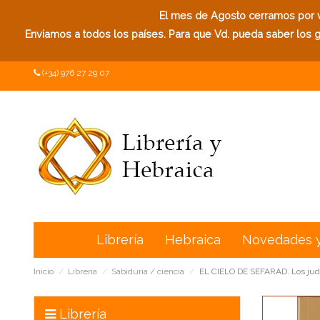
El mes de Agosto cerramos por va
Enviamos a todos los países. Para que Vd. pueda saber los ga
(+34) 976 27 29 07
Librería
Hebraica
Novedades 
Inicio
Librería
Sabiduría / ciencia
EL CIELO DE SEFARAD. Los judíos
Librería