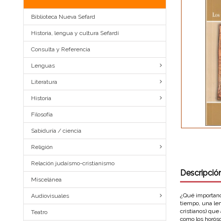
Biblioteca Nueva Sefard
Historia, lengua y cultura Sefardí
Consulta y Referencia
Lenguas
Literatura
Historia
Filosofía
Sabiduría / ciencia
Religión
Relación judaísmo-cristianismo
Descripció
Miscelánea
¿Qué importanci
Audiovisuales
tiempo, una le
cristianos) que
Teatro
como los horós